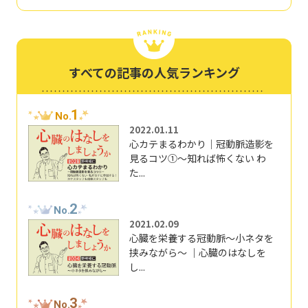
すべての記事の人気ランキング
1
No.
2022.01.11
心カテまるわかり｜冠動脈造影を
見るコツ①～知れば怖くない わ
た...
2
No.
2021.02.09
心臓を栄養する冠動脈～小ネタを
挟みながら～ ｜心臓のはなしを
し...
3
No.