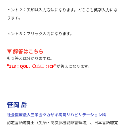
ヒント２：矢印は入力方法になります。どちらも英字入力にな
ります。
ヒント３：フリック入力になります。
▼ 解答はこちら
もう答えは分かりますね。
“123：QOL、〇△□：ICF”
が答えになります。
笹岡 岳
社会医療法人三栄会ツカザキ病院リハビリテーション科
認定言語聴覚士（失語・高次脳機能障害領域）、日本言語聴覚