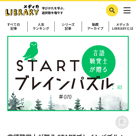
学びかたを学ぶ、
選択肢を増やす
すべての
人気
シリーズ
動画
メディカ
記事
ランキング
記事
アーカイブ
LIBRARYとは