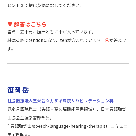
ヒント３：腱は英語に訳してください。
▼ 解答はこちら
答え：五十肩、胆汁ともに十が入っています。
腱は英語でtendonになり、tenが含まれています。
④
が答えで
す。
笹岡 岳
社会医療法人三栄会ツカザキ病院リハビリテーション科
認定言語聴覚士（失語・高次脳機能障害領域）、日本言語聴覚
士協会生涯学習部部員。
“ 言語聴覚士/speech-language-hearing-therapist” コミュニ
ティ管理人。