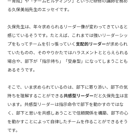
ー育成」や「チームビルディング」といった研修の講師を務め
る久保美裕先生のエッセイです。
久保先生は、年々求められるリーダー像が変わってきていると
感じているそうです。たとえば、これまでは強いリーダーシッ
プをもってチームを引っ張っていく
支配的リーダー
が求められ
ていたものの、そのやりかたではハラスメントととらえられる
場合や、部下が「指示待ち」「受身型」になってしまうことも
あるそうです。
そこで、いま求められているのは、部下に寄り添い、部下の気
持ちを理解することができる
共感型リーダー
だと久保先生は言
います。共感型リーダーは指示命令で部下を動かすのではな
く、部下と思いを共感しあうことで信頼関係を構築、部下の心
を動かすことによって自律したチームを作ることができるそう
です。