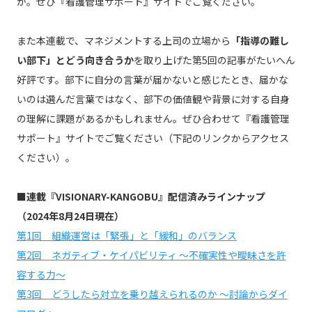
か。ぜひ『看護管理サポート』サイトでご覧ください。
また本連載で、マネジメントする上司の立場から
「指導の難し
い部下」とどう向き合うか
を取り上げた第5回の記事がたいへん
好評です。部下に自分の言葉が届かないと感じたとき、届かな
いのは選んだ言葉ではなく、部下の価値観や背景に対する自身
の理解に課題があるかもしれません。ぜひ合わせて『看護管理
サポート』サイトでご覧ください（下記のリンクからアクセス
ください）。
■連載『VISIONARY-KANGOBU』配信済みラインナップ
（2024年8月24日現在）
第1回 組織運営は「緊張」と「緩和」のバランス
第2回 ネガティブ・ケイパビリティ ～不確実性や曖昧さを許
容する力～
第3回 どうしたら対立を乗り越えられるのか ～討論からダイ