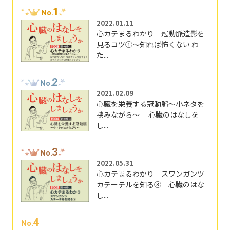
1
No.
2022.01.11
心カテまるわかり｜冠動脈造影を
見るコツ①～知れば怖くない わ
た...
2
No.
2021.02.09
心臓を栄養する冠動脈～小ネタを
挟みながら～ ｜心臓のはなしを
し...
3
No.
2022.05.31
心カテまるわかり｜スワンガンツ
カテーテルを知る③｜心臓のはな
し...
4
No.