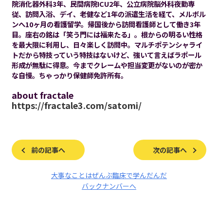
院消化器外科3年、民間病院ICU2年、公立病院脳外科夜勤専
従、訪問入浴、デイ、老健など1年の派遣生活を経て、メルボル
ンへ10ヶ月の看護留学。帰国後から訪問看護師として働き3年
目。座右の銘は「笑う門には福来たる」。根からの明るい性格
を最大限に利用し、日々楽しく訪問中。マルチポテンシャライ
トだから特技っていう特技はないけど、強いて言えばラポール
形成が無駄に得意。今までクレームや担当変更がないのが密か
な自慢。ちゃっかり保健師免許所有。
about fractale
https://fractale3.com/satomi/
前の記事へ
次の記事へ
大事なことはぜんぶ臨床で学んだんだ
バックナンバーへ