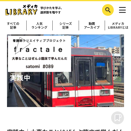
学びかたを学ぶ、
選択肢を増やす
すべての
人気
シリーズ
動画
メディカ
記事
ランキング
記事
アーカイブ
LIBRARYとは