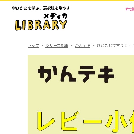
学びかたを学ぶ、
選択肢を増やす
看
トップ
シリーズ記事
かんテキ
ひとことで言うと… 