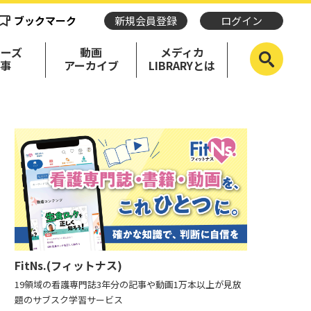
ブックマーク
新規会員登録
ログイン
リーズ
動画
メディカ
記事
アーカイブ
LIBRARYとは
FitNs.(フィットナス)
19領域の看護専門誌3年分の記事や動画1万本以上が見放
題のサブスク学習サービス