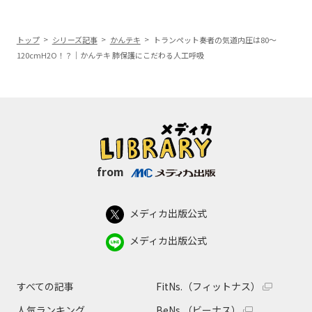
トップ
シリーズ記事
かんテキ
トランペット奏者の気道内圧は80～
120cmH2O！？｜かんテキ 肺保護にこだわる人工呼吸
from
メディカ出版公式
メディカ出版公式
すべての記事
FitNs.（フィットナス）
人気ランキング
BeNs.（ビーナス）