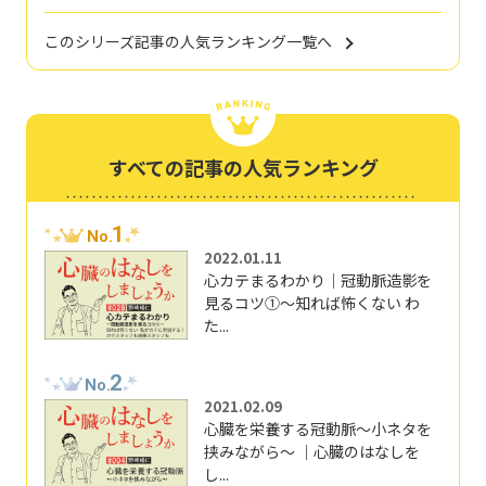
このシリーズ記事の人気ランキング一覧へ
すべての記事の人気ランキング
1
No.
2022.01.11
心カテまるわかり｜冠動脈造影を
見るコツ①～知れば怖くない わ
た...
2
No.
2021.02.09
心臓を栄養する冠動脈～小ネタを
挟みながら～ ｜心臓のはなしを
し...