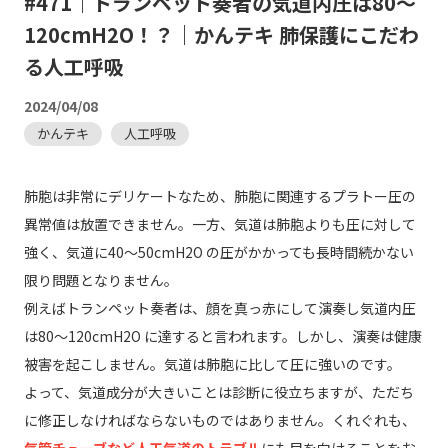
#471｜トランペット奏者の気道内圧は80～
120cmH2O！？｜かんテキ 肺保護にこだわ
る人工呼吸
2024/04/08
かんテキ
人工呼吸
肺胞は非常にデリケートなため、肺胞に関連するプラトー圧の
異常値は放置できません。一方、気道は肺胞よりも圧に対して
強く、気道に40～50cmH2O の圧がかかっても長時間続かない
限り問題となりません。
例えばトランペット奏者は、顔を真っ赤にして演奏し気道内圧
は80～120cmH2O に達すると言われます。しかし、演奏は健康
被害を起こしません。気道は肺胞に比して圧に強いのです。
よって、気道成分が大きいことは診断に役立ちますが、ただち
に修正しなければならないものではありません。くれぐれも、