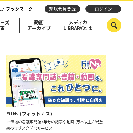
ブックマーク
新規会員登録
ログイン
リーズ
動画
メディカ
記事
アーカイブ
LIBRARYとは
FitNs.(フィットナス)
19領域の看護専門誌3年分の記事や動画1万本以上が見放
題のサブスク学習サービス