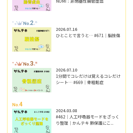
NOMI：非閉塞性腸管虚血
2
No.
2026.07.16
ひとことで言うと… #671｜脳挫傷
3
No.
2026.07.10
1分間でコレだけは覚えるコレだけ
シート… #669｜骨粗鬆症
4
No.
2024.03.08
#462｜人工呼吸器モードをざっく
り整理｜かんテキ 肺保護にこ...