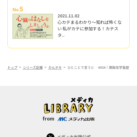
5
No.
2021.11.02
心カテまるわかり～知れば怖くな
い 私がカテに参加する！カテス
タ...
トップ
シリーズ記事
かんテキ
ひとことで言うと… #654｜限局性学習症
from
メディカ出版公式