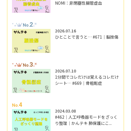
NOMI：非閉塞性腸管虚血
2
No.
2026.07.16
ひとことで言うと… #671｜脳挫傷
3
No.
2026.07.10
1分間でコレだけは覚えるコレだけ
シート… #669｜骨粗鬆症
4
No.
2024.03.08
#462｜人工呼吸器モードをざっく
り整理｜かんテキ 肺保護にこ...