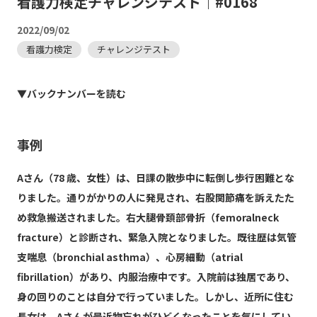
看護力検定チャレンジテスト｜#0168
2022/09/02
看護力検定
チャレンジテスト
▼バックナンバーを読む
事例
Aさん（78 歳、女性）は、日課の散歩中に転倒し歩行困難とな
りました。通りがかりの人に発見され、右股関節痛を訴えたた
め救急搬送されました。右大腿骨頚部骨折（femoralneck
fracture）と診断され、緊急入院となりました。既往歴は気管
支喘息（bronchial asthma）、心房細動（atrial
fibrillation）があり、内服治療中です。入院前は独居であり、
身の回りのことは自分で行っていました。しかし、近所に住む
長女は、Aさんが最近物忘れがひどくなったことを気にしてい