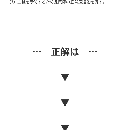
（3）血栓を予防するため足関節の底背屈運動を促す。
… 正解は …
▼
▼
▼