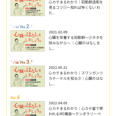
心カテまるわかり｜冠動脈造影を
見るコツ①～知れば怖くない わ
た...
2
No.
2021.02.09
心臓を栄養する冠動脈～小ネタを
挟みながら～ ｜心臓のはなしを
し...
3
No.
2022.05.31
心カテまるわかり｜スワンガンツ
カテーテルを知る③｜心臓のはな
し...
4
No.
2022.04.05
心カテまるわかり｜心カテ室で使
われるME機器～テンポラリーペ