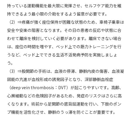
持っている運動機能を最大限に発揮させ、セルフケア能力を維
持できるよう最小限の介助をするよう留意が必要です。
（2）⇒疼痛が強く座位保持が困難な状態のため、車椅子乗車は
安全や安楽の阻害となります。その日の患者の反応や状態に合
わせて離床を検討していく必要があります。離床できない場合
は、座位の時間を増やす、ベッド上での筋力トレーニングを行
うなど、ベッド上でできる生活不活発病予防を実施しましょ
う。
（3）⇒股関節の手術は、血液の停滞、静脈内皮の傷害、血液凝
固能の亢進が血栓形成の誘発因子となり、深部静脈血栓症
（deep vein thrombosis：DVT）が起こりやすいです。高齢、
心房細動などの危険因子があるため、発症のリスクはさらに高
くなります。術前から足関節の底背屈運動を行い、下肢のポン
プ機能を活性化させ、静脈のうっ滞を防ぐことが重要です。