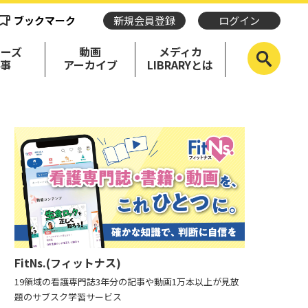
ブックマーク
新規会員登録
ログイン
リーズ
動画
メディカ
記事
アーカイブ
LIBRARYとは
FitNs.(フィットナス)
19領域の看護専門誌3年分の記事や動画1万本以上が見放
題のサブスク学習サービス