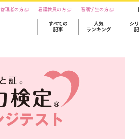
護管理者の方
看護教員の方
看護学生の方
すべての
人気
シ
記事
ランキング