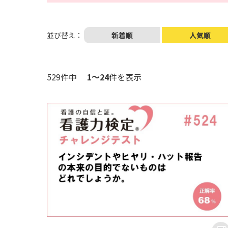
並び替え：
新着順
人気順
529件中
1～24
件を表示