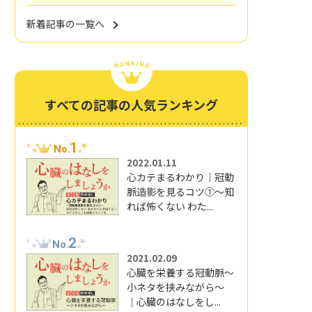
新着記事の一覧へ
すべての記事の人気ランキング
1
No.
2022.01.11
心カテまるわかり｜冠動
脈造影を見るコツ①～知
れば怖くない わた...
2
No.
2021.02.09
心臓を栄養する冠動脈～
小ネタを挟みながら～
｜心臓のはなしをし...