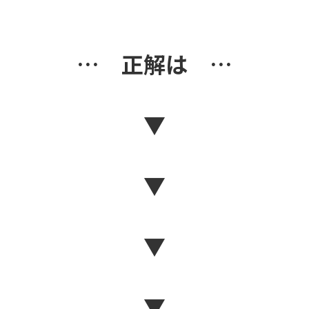
… 正解は …
▼
▼
▼
▼