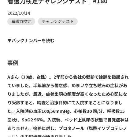
看護力検定チャレンジテスト｜#180
2022/10/14
看護力検定
チャレンジテスト
▼バックナンバーを読む
事例
Aさん（30歳、女性）。2年前から会社の健診で徐脈を指摘され
ていました。半年前から倦怠感、めまいや立ち眩みの症状があ
りましたが、最近、症状出現の頻度が高くなったため心配にな
り受診すると、精査と治療目的にて入院することになりまし
た。入院時の血圧100/56mmHg、心拍数30 回/分、呼吸数15
回/分、SpO2 96％。入院後、ベッド上臥床の状態で自覚症状は
ありません。徐脈に対し、プロタノール（塩酸イソプロテレノ
ール）の内服治療が始まりました。