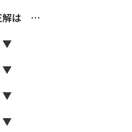
正解は …
▼
▼
▼
▼