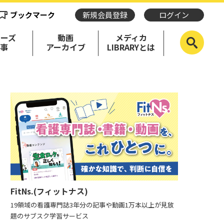
ブックマーク
新規会員登録
ログイン
リーズ
動画
メディカ
記事
アーカイブ
LIBRARYとは
FitNs.(フィットナス)
19領域の看護専門誌3年分の記事や動画1万本以上が見放
題のサブスク学習サービス