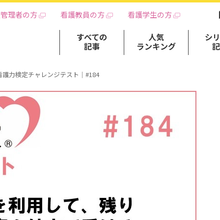
護管理者の方
看護教員の方
看護学生の方
すべての
人気
シ
記事
ランキング
看護力検定チャレンジテスト｜#184