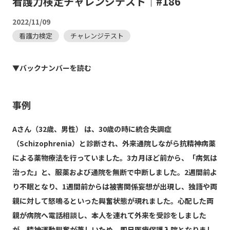
看護力検定チャレンジテスト｜#186
2022/11/09
看護力検定
チャレンジテスト
▼バックナンバーを読む
事例
Aさん（32歳、男性） は、30歳の時に統合失調症
（Schizophrenia）と診断され、外来通院しながら抗精神病薬
による薬物療法を行っていました。3カ月ほど前から、「病気は
治った」と、服薬および通院を無断で中断しました。2週間前よ
り不眠となり、1週間前からは被害関係妄想が出現し、独語や両
親に対して怒鳴るといった興奮状態が現れました。心配した両
親が病院へ電話相談し、本人を連れて外来を受診をしました
が、精神運動興奮が著しいため、即日医療保護入院となりまし