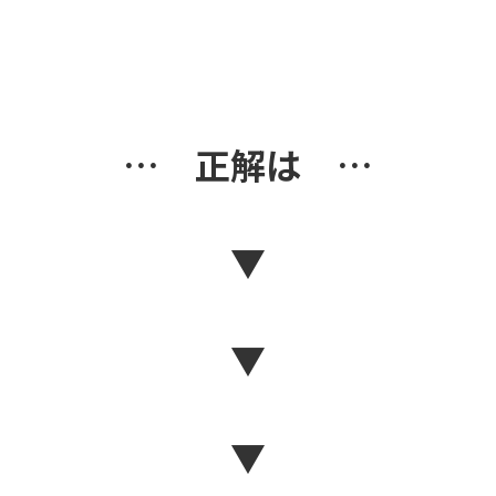
… 正解は …
▼
▼
▼