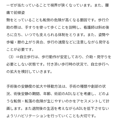
ーゼが当たっていることで視界が狭くなっています。また、腰
痛で前傾姿
勢をとっていることも転倒の危険が高くなる要因です。歩行介
助の際は、手すりを使って歩くことを説明し、看護師は斜め後
ろに立ち、いつでも支えられる体制をとります。また、姿勢や
歩幅・膝の上がり具合、歩行の速度などに注意しながら見守る
ことが必要です。
（3）⇒自立歩行は、歩行動作が安定しており、介助・見守りを
必要としない状態です。付き添い歩行時の状況で、自立歩行へ
の拡大を検討していきます。
手術後の安静度の拡大や移動方法は、手術の種類や創部の状
況、術後安静の期間、年齢、術前のADLなどを考慮し、どのよ
うな転倒・転落の危険が生じやすいのかをアセスメントして計
画します。また退院後の生活を考えながらADLを低下させない
ようリハビリテーションを行っていくことも大切です。