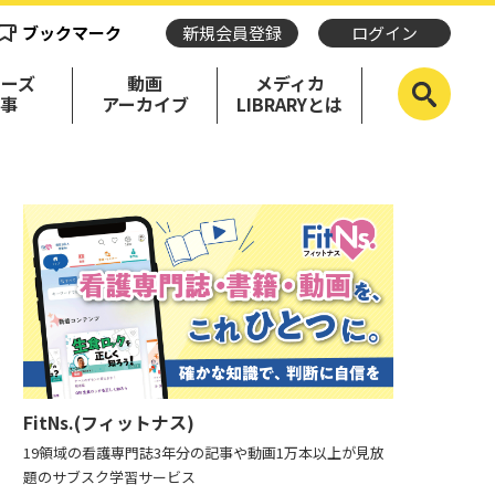
ブックマーク
新規会員登録
ログイン
リーズ
動画
メディカ
記事
アーカイブ
LIBRARYとは
FitNs.(フィットナス)
19領域の看護専門誌3年分の記事や動画1万本以上が見放
題のサブスク学習サービス