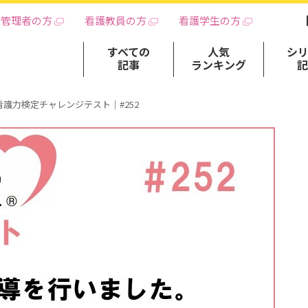
護管理者の方
看護教員の方
看護学生の方
すべての
人気
シ
記事
ランキング
看護力検定チャレンジテスト｜#252