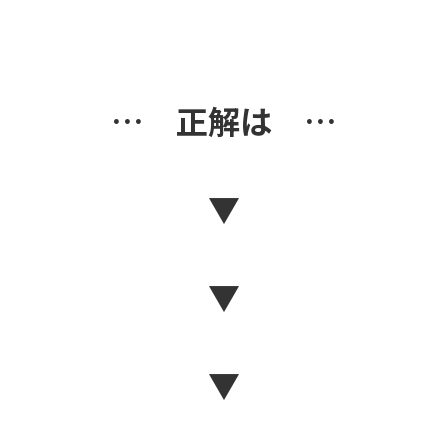
… 正解は …
▼
▼
▼