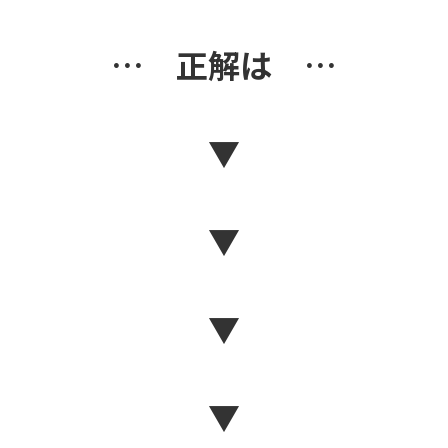
… 正解は …
▼
▼
▼
▼