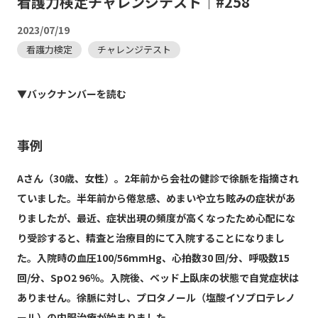
看護力検定チャレンジテスト｜#258
2023/07/19
看護力検定
チャレンジテスト
▼バックナンバーを読む
事例
Aさん（30歳、女性）。2年前から会社の健診で徐脈を指摘され
ていました。半年前から倦怠感、めまいや立ち眩みの症状があ
りましたが、最近、症状出現の頻度が高くなったため心配にな
り受診すると、精査と治療目的にて入院することになりまし
た。入院時の血圧100/56mmHg、心拍数30 回/分、呼吸数15
回/分、SpO2 96％。入院後、ベッド上臥床の状態で自覚症状は
ありません。徐脈に対し、プロタノール（塩酸イソプロテレノ
ール）の内服治療が始まりました。