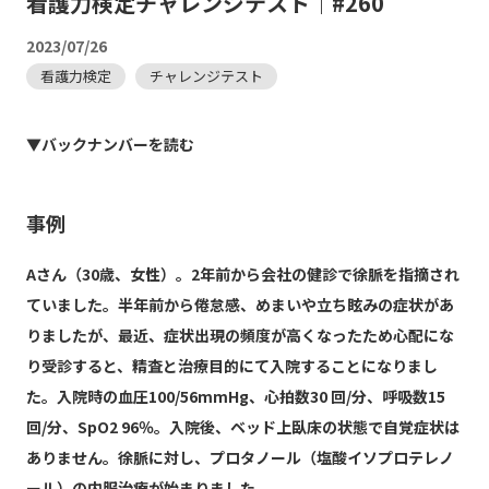
看護力検定チャレンジテスト｜#260
2023/07/26
看護力検定
チャレンジテスト
▼バックナンバーを読む
事例
Aさん（30歳、女性）。2年前から会社の健診で徐脈を指摘され
ていました。半年前から倦怠感、めまいや立ち眩みの症状があ
りましたが、最近、症状出現の頻度が高くなったため心配にな
り受診すると、精査と治療目的にて入院することになりまし
た。入院時の血圧100/56mmHg、心拍数30 回/分、呼吸数15
回/分、SpO2 96％。入院後、ベッド上臥床の状態で自覚症状は
ありません。徐脈に対し、プロタノール（塩酸イソプロテレノ
ール）の内服治療が始まりました。