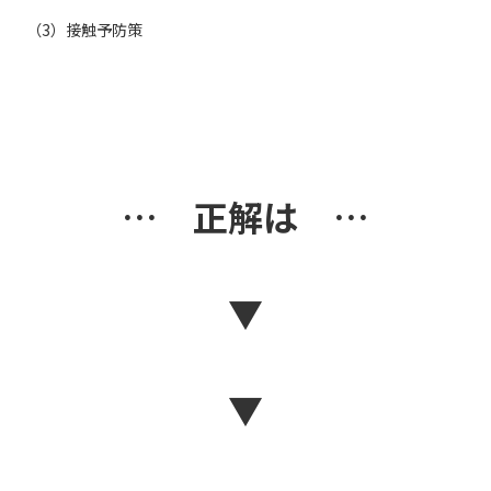
（3）接触予防策
… 正解は …
▼
▼