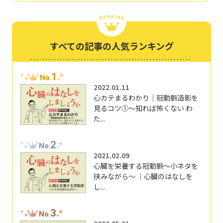
すべての記事の人気ランキング
1
No.
2022.01.11
心カテまるわかり｜冠動脈造影を
見るコツ①～知れば怖くない わ
た...
2
No.
2021.02.09
心臓を栄養する冠動脈～小ネタを
挟みながら～ ｜心臓のはなしを
し...
3
No.