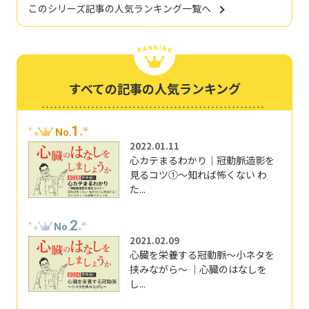
このシリーズ記事の人気ランキング一覧へ
すべての記事の人気ランキング
1
No.
2022.01.11
心カテまるわかり｜冠動脈造影を
見るコツ①～知れば怖くない わ
た...
2
No.
2021.02.09
心臓を栄養する冠動脈～小ネタを
挟みながら～ ｜心臓のはなしを
し...