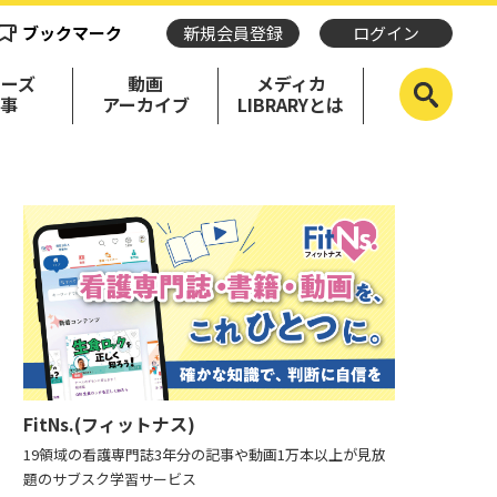
ブックマーク
新規会員登録
ログイン
リーズ
動画
メディカ
記事
アーカイブ
LIBRARYとは
FitNs.(フィットナス)
19領域の看護専門誌3年分の記事や動画1万本以上が見放
題のサブスク学習サービス