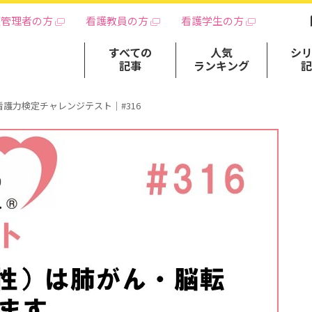
護管理者の方
看護教員の方
看護学生の方
すべての
人気
シ
記事
ランキング
看護力検定チャレンジテスト｜#316