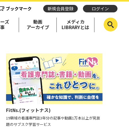
ブックマーク
新規会員登録
ログイン
リーズ
動画
メディカ
記事
アーカイブ
LIBRARYとは
FitNs.(フィットナス)
19領域の看護専門誌3年分の記事や動画1万本以上が見放
題のサブスク学習サービス