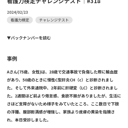
看護力検定チャレンジテスト｜#318
2024/02/23
看護力検定
チャレンジテスト
▼バックナンバーを読む
事例
Aさん(75歳、女性)は、28歳で交通事故で負傷した際に輸血歴
があり、50歳のときに慢性C型肝炎CH（c）と診断されまし
た。そして外来通院中、2年前に肝硬変（LC）と診断されまし
た。2週間ほど前より倦怠感、食欲不振がありましたが、生活に
さほど支障がないため様子をみていたところ、ここ数日で下肢
の浮腫、腹部膨満感が増強し、家族より皮膚の黄染を指摘さ
れ、本日受診しました。