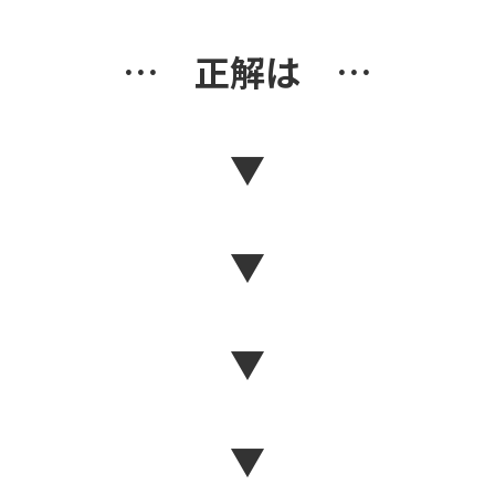
… 正解は …
▼
▼
▼
▼