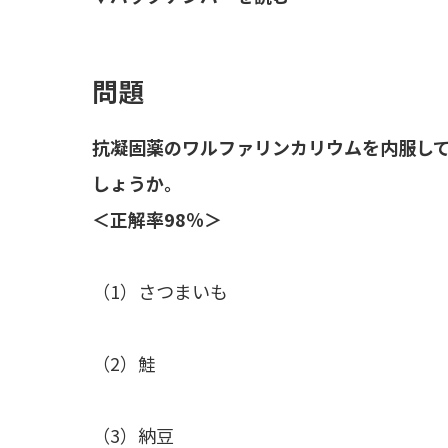
問題
抗凝固薬のワルファリンカリウムを内服し
しょうか。
＜正解率98％＞
（1）さつまいも
（2）鮭
（3）納豆