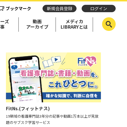
ブックマーク
新規会員登録
ログイン
リーズ
動画
メディカ
記事
アーカイブ
LIBRARYとは
FitNs.(フィットナス)
19領域の看護専門誌3年分の記事や動画1万本以上が見放
題のサブスク学習サービス