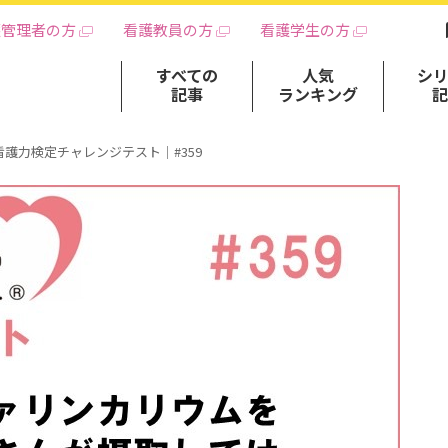
護管理者の方
看護教員の方
看護学生の方
すべての
人気
シ
記事
ランキング
看護力検定チャレンジテスト｜#359