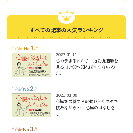
すべての記事の人気ランキング
1
No.
2022.01.11
心カテまるわかり｜冠動脈造影を
見るコツ①～知れば怖くない わ
た...
2
No.
2021.02.09
心臓を栄養する冠動脈～小ネタを
挟みながら～ ｜心臓のはなしを
し...
3
No.