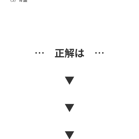
… 正解は …
▼
▼
▼