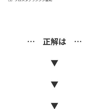
… 正解は …
▼
▼
▼