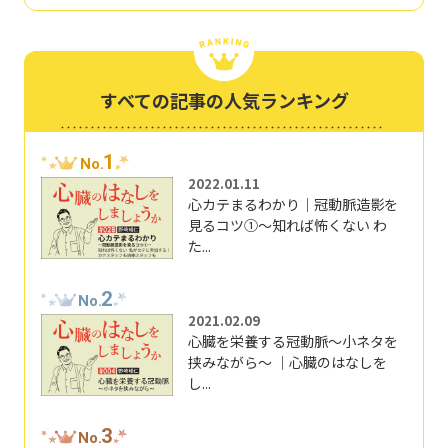
すべての記事の人気ランキング
1
No.
2022.01.11
心カテまるわかり｜冠動脈造影を
見るコツ①～知れば怖くない わ
た...
2
No.
2021.02.09
心臓を栄養する冠動脈～小ネタを
挟みながら～ ｜心臓のはなしを
し...
3
No.