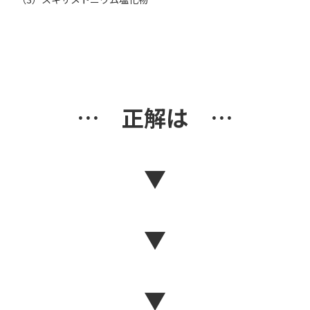
… 正解は …
▼
▼
▼