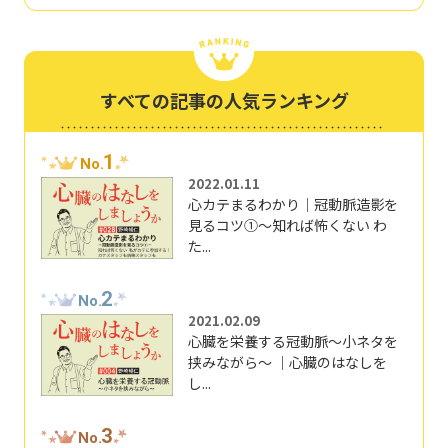
すべての記事の人気ランキング
1
No.
2022.01.11
心カテまるわかり｜冠動脈造影を
見るコツ①～知れば怖くない わ
た...
2
No.
2021.02.09
心臓を栄養する冠動脈～小ネタを
挟みながら～ ｜心臓のはなしを
し...
3
No.