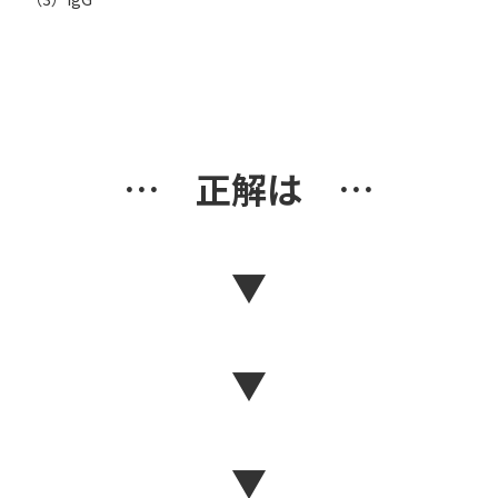
… 正解は …
▼
▼
▼