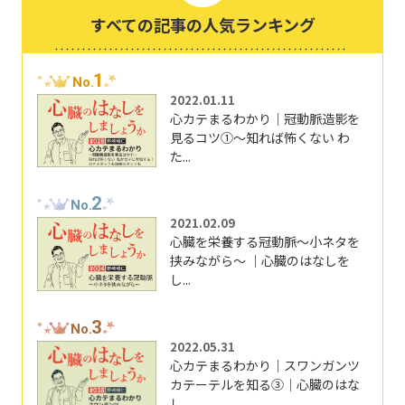
すべての記事の人気ランキング
1
No.
2022.01.11
心カテまるわかり｜冠動脈造影を
見るコツ①～知れば怖くない わ
た...
2
No.
2021.02.09
心臓を栄養する冠動脈～小ネタを
挟みながら～ ｜心臓のはなしを
し...
3
No.
2022.05.31
心カテまるわかり｜スワンガンツ
カテーテルを知る③｜心臓のはな
し...