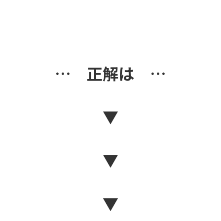
… 正解は …
▼
▼
▼