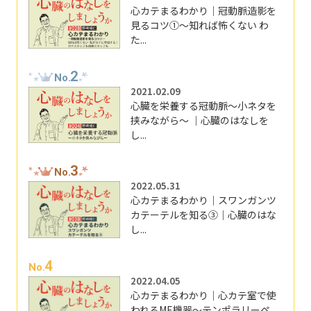
心カテまるわかり｜冠動脈造影を
見るコツ①～知れば怖くない わ
た...
2
No.
2021.02.09
心臓を栄養する冠動脈～小ネタを
挟みながら～ ｜心臓のはなしを
し...
3
No.
2022.05.31
心カテまるわかり｜スワンガンツ
カテーテルを知る③｜心臓のはな
し...
4
No.
2022.04.05
心カテまるわかり｜心カテ室で使
われるME機器～テンポラリーペ