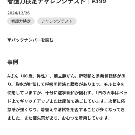
看護力検定チャレンジテスト｜#399
2024/12/26
看護力検定
チャレンジテスト
▼バックナンバーを読む
事例
Aさん（60 歳、男性）、前立腺がん。肺転移と多発骨転移があ
り、胸水が貯留して呼吸困難感と腰痛があります。モルヒネを
使用していますが、十分に症状緩和が図れず、1日の大半はベッ
ド上でギャッチアップまたは座位で過ごしています。次第に倦
怠感が強くなり、着替えや清拭を拒否することが多くなってき
ました。また便失禁があり、おむつを着用しています。