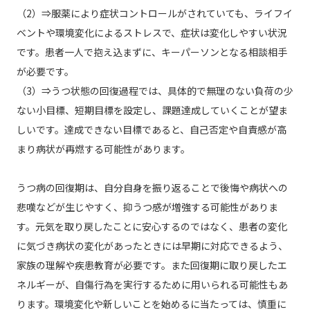
（2）⇒服薬により症状コントロールがされていても、ライフイ
ベントや環境変化によるストレスで、症状は変化しやすい状況
です。患者一人で抱え込まずに、キーパーソンとなる相談相手
が必要です。
（3）⇒うつ状態の回復過程では、具体的で無理のない負荷の少
ない小目標、短期目標を設定し、課題達成していくことが望ま
しいです。達成できない目標であると、自己否定や自責感が高
まり病状が再燃する可能性があります。
うつ病の回復期は、自分自身を振り返ることで後悔や病状への
悲嘆などが生じやすく、抑うつ感が増強する可能性がありま
す。元気を取り戻したことに安心するのではなく、患者の変化
に気づき病状の変化があったときには早期に対応できるよう、
家族の理解や疾患教育が必要です。また回復期に取り戻したエ
ネルギーが、自傷行為を実行するために用いられる可能性もあ
ります。環境変化や新しいことを始めるに当たっては、慎重に