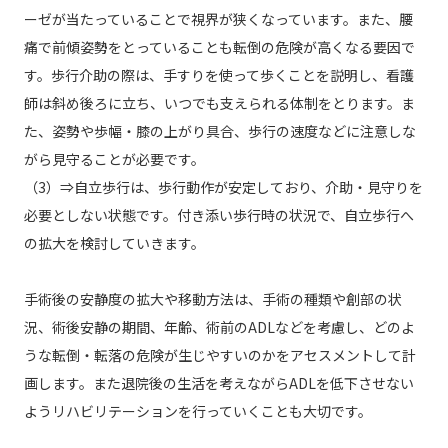
ーゼが当たっていることで視界が狭くなっています。また、腰
痛で前傾姿勢をとっていることも転倒の危険が高くなる要因で
す。歩行介助の際は、手すりを使って歩くことを説明し、看護
師は斜め後ろに立ち、いつでも支えられる体制をとります。ま
た、姿勢や歩幅・膝の上がり具合、歩行の速度などに注意しな
がら見守ることが必要です。
（3）⇒自立歩行は、歩行動作が安定しており、介助・見守りを
必要としない状態です。付き添い歩行時の状況で、自立歩行へ
の拡大を検討していきます。
手術後の安静度の拡大や移動方法は、手術の種類や創部の状
況、術後安静の期間、年齢、術前のADLなどを考慮し、どのよ
うな転倒・転落の危険が生じやすいのかをアセスメントして計
画します。また退院後の生活を考えながらADLを低下させない
ようリハビリテーションを行っていくことも大切です。