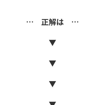
… 正解は …
▼
▼
▼
▼