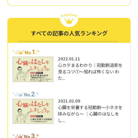
すべての記事の人気ランキング
1
No.
2022.01.11
心カテまるわかり｜冠動脈造影を
見るコツ①～知れば怖くない わ
た...
2
No.
2021.02.09
心臓を栄養する冠動脈～小ネタを
挟みながら～ ｜心臓のはなしを
し...
3
No.