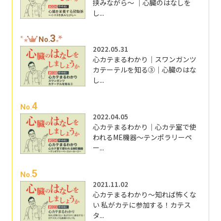
挟みながら～ ｜心臓のはなしを
し...
3
No.
2022.05.31
心カテまるわかり｜スワンガンツ
カテーテルを知る③｜心臓のはな
し...
4
No.
2022.04.05
心カテまるわかり｜心カテ室で使
われるME機器～テンポラリーペ
ー...
5
No.
2021.11.02
心カテまるわかり～知れば怖くな
い 私がカテに参加する！カテス
タ...