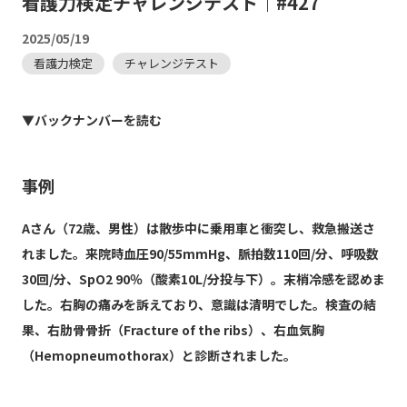
看護力検定チャレンジテスト｜#427
2025/05/19
看護力検定
チャレンジテスト
▼バックナンバーを読む
事例
Aさん（72歳、男性）は散歩中に乗用車と衝突し、救急搬送さ
れました。来院時血圧90/55mmHg、脈拍数110回/分、呼吸数
30回/分、SpO2 90％（酸素10L/分投与下）。末梢冷感を認めま
した。右胸の痛みを訴えており、意識は清明でした。検査の結
果、右肋骨骨折（Fracture of the ribs）、右血気胸
（Hemopneumothorax）と診断されました。