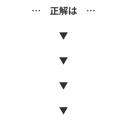
… 正解は …
▼
▼
▼
▼