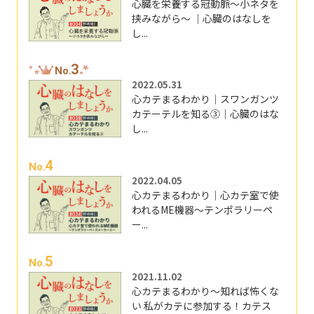
心臓を栄養する冠動脈～小ネタを
挟みながら～ ｜心臓のはなしを
し...
3
No.
2022.05.31
心カテまるわかり｜スワンガンツ
カテーテルを知る③｜心臓のはな
し...
4
No.
2022.04.05
心カテまるわかり｜心カテ室で使
われるME機器～テンポラリーペ
ー...
5
No.
2021.11.02
心カテまるわかり～知れば怖くな
い 私がカテに参加する！カテス