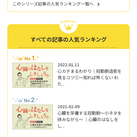
このシリーズ記事の人気ランキング一覧へ
すべての記事の人気ランキング
1
No.
2022.01.11
心カテまるわかり｜冠動脈造影を
見るコツ①～知れば怖くない わ
た...
2
No.
2021.02.09
心臓を栄養する冠動脈～小ネタを
挟みながら～ ｜心臓のはなしを
し...