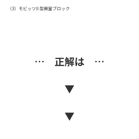
（3）モビッツII 型房室ブロック
… 正解は …
▼
▼