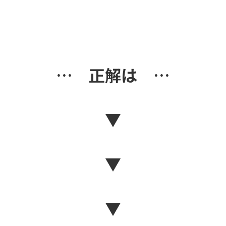
… 正解は …
▼
▼
▼