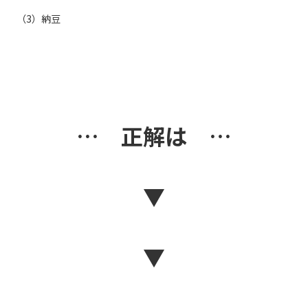
（3）納豆
… 正解は …
▼
▼