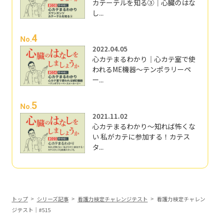
カテーテルを知る③｜心臓のはな
し...
4
No.
2022.04.05
心カテまるわかり｜心カテ室で使
われるME機器～テンポラリーペ
ー...
5
No.
2021.11.02
心カテまるわかり～知れば怖くな
い 私がカテに参加する！カテス
タ...
トップ
シリーズ記事
看護力検定チャレンジテスト
看護力検定チャレン
ジテスト｜#515