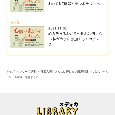
われるME機器～テンポラリーペ
ー...
5
No.
2021.11.02
心カテまるわかり～知れば怖くな
い 私がカテに参加する！カテス
タ...
トップ
シリーズ記事
外国人患者さんには通じない医療用語
バルン/バル
ーン｜＃034｜佐藤まりこ