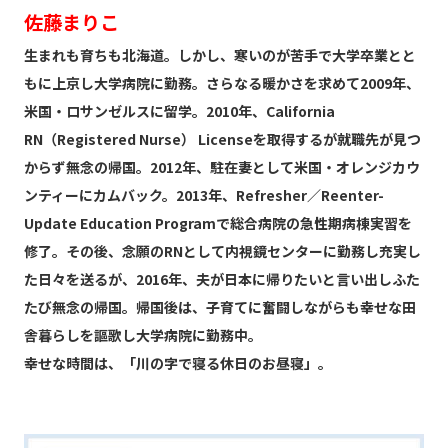
佐藤まりこ
生まれも育ちも北海道。しかし、寒いのが苦手で大学卒業とと
もに上京し大学病院に勤務。さらなる暖かさを求めて2009年、
米国・ロサンゼルスに留学。2010年、California
RN（Registered Nurse） Licenseを取得するが就職先が見つ
からず無念の帰国。2012年、駐在妻として米国・オレンジカウ
ンティーにカムバック。2013年、Refresher／Reenter-
Update Education Programで総合病院の急性期病棟実習を
修了。その後、念願のRNとして内視鏡センターに勤務し充実し
た日々を送るが、2016年、夫が日本に帰りたいと言い出しふた
たび無念の帰国。帰国後は、子育てに奮闘しながらも幸せな田
舎暮らしを謳歌し大学病院に勤務中。
幸せな時間は、「川の字で寝る休日のお昼寝」。