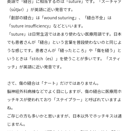
英語で「縫合」に相当するのは「suture」です。「スーチャァ
（sútʃər）」が英語に近い発音です。
「創部の縫合」は「wound suturing」、「縫合不全」は
「suture insufficiency」などといいます。
「suture」は日常生活ではあまり使わない医療用語です。日本
でも患者さんが「縫合」という言葉を普段使わないのと同じよ
うな感じです。患者さんが「縫ったところ」や「傷を縫う」と
いうときは「stitch（es）」を使うことが多いです。「スティ
ッチ」が英語に近い発音です。
さて、傷の縫合は「ナート」だけではありません。
脳神経外科病棟などでよく目にしますが、傷の縫合に医療用ホ
ッチキスが使われており「ステイプラー」と呼ばれていますよ
ね。
ご存じの方も多いかと思いますが、日本以外でホッチキスは通
じません。