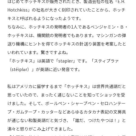
はじめてホッチキスが販売されたとき、製造会社の社名「E.H.
Hotchkiss」の社名が大きく刻印されていたことから、ホッチ
キスと呼ばれるようになったようです。
ちなみに、ホッチキスの発明者の1人であるベンジャミン・Ｂ・
ホッチキスは、機関銃の発明者でもあります。マシンガンの弾
送り機構にヒントを得てホッチキスの針送り装置を考案したと
いわれています。驚きですよね。
「ホッチキス」は英語で「stapler」です。「スティプラァ
（stéiplər）」が英語に近い発音です。
私はアメリカに留学するまで「ホッチキス」は世界共通語だと
思っていたので、まったく通じないことを知ってショックを受
けました。そして、ボールペン・シャープペン・セロハンテー
プ・ガムテープ・カッターなどあらゆるカタカナ表記の文房具
が通じない和製英語だと気づき、「誰だ、つけたやつは！」と
沸々と怒りがこみ上げてきました。