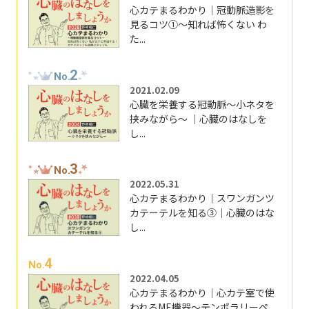
心カテまるわかり｜冠動脈造影を
見るコツ①～知れば怖くない わ
た...
2
No.
2021.02.09
心臓を栄養する冠動脈～小ネタを
挟みながら～ ｜心臓のはなしを
し...
3
No.
2022.05.31
心カテまるわかり｜スワンガンツ
カテーテルを知る③｜心臓のはな
し...
4
No.
2022.04.05
心カテまるわかり｜心カテ室で使
われるME機器～テンポラリーペ