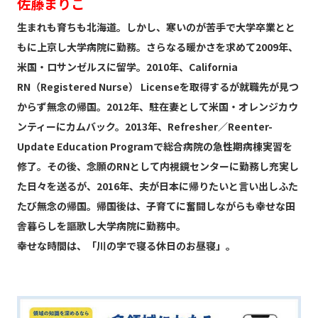
佐藤まりこ
生まれも育ちも北海道。しかし、寒いのが苦手で大学卒業とと
もに上京し大学病院に勤務。さらなる暖かさを求めて2009年、
米国・ロサンゼルスに留学。2010年、California
RN（Registered Nurse） Licenseを取得するが就職先が見つ
からず無念の帰国。2012年、駐在妻として米国・オレンジカウ
ンティーにカムバック。2013年、Refresher／Reenter-
Update Education Programで総合病院の急性期病棟実習を
修了。その後、念願のRNとして内視鏡センターに勤務し充実し
た日々を送るが、2016年、夫が日本に帰りたいと言い出しふた
たび無念の帰国。帰国後は、子育てに奮闘しながらも幸せな田
舎暮らしを謳歌し大学病院に勤務中。
幸せな時間は、「川の字で寝る休日のお昼寝」。