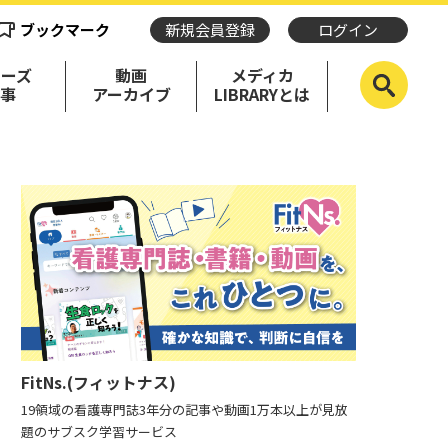
ブックマーク
新規会員登録
ログイン
リーズ
動画
メディカ
記事
アーカイブ
LIBRARYとは
FitNs.(フィットナス)
19領域の看護専門誌3年分の記事や動画1万本以上が見放
題のサブスク学習サービス