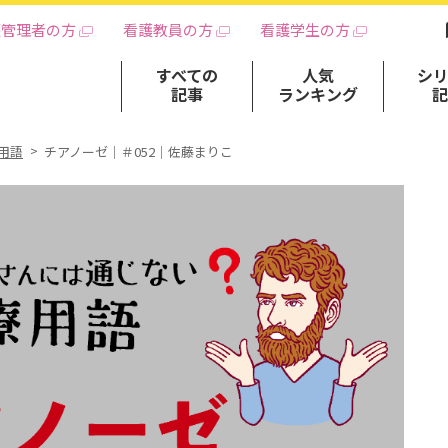
護管理者の方
看護教員の方
看護学生の方
すべての
人気
シ
記事
ランキング
用語
チアノーゼ｜＃052｜佐藤まりこ