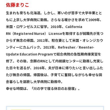
佐藤まりこ
生まれも育ちも北海道。しかし、寒いのが苦手で大学卒業とと
もに上京し大学病院に勤務。さらなる暖かさを求めて2009年、
米国・ロサンゼルスに留学。2010年、California
RN（Registered Nurse） Licenseを取得するが就職先が見つ
からず無念の帰国。2012年、駐在妻として米国・オレンジカウ
ンティーにカムバック。2013年、Refresher／Reenter-
Update Education Programで総合病院の急性期病棟実習を
修了。その後、念願のRNとして内視鏡センターに勤務し充実し
た日々を送るが、2016年、夫が日本に帰りたいと言い出しふた
たび無念の帰国。帰国後は、子育てに奮闘しながらも幸せな田
舎暮らしを謳歌し大学病院に勤務中。
幸せな時間は、「川の字で寝る休日のお昼寝」。