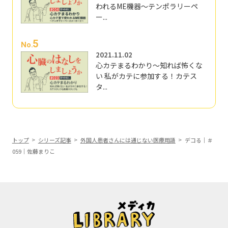
われるME機器～テンポラリーペ
ー...
5
No.
2021.11.02
心カテまるわかり～知れば怖くな
い 私がカテに参加する！カテス
タ...
トップ
シリーズ記事
外国人患者さんには通じない医療用語
デコる｜＃
059｜佐藤まりこ