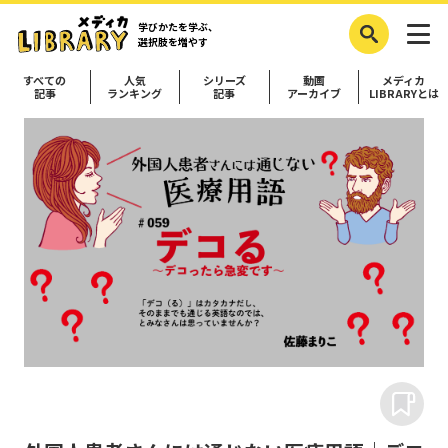
学びかたを学ぶ、
選択肢を増やす
すべての
人気
シリーズ
動画
メディカ
記事
ランキング
記事
アーカイブ
LIBRARYとは