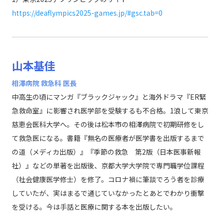
https://deaflympics2025-games.jp/#gsc.tab=0
山本基佳
相澤病院 救急科 医長
中高生の頃にマンガ『ブラックジャック』と海外ドラマ『ER緊
急救命室』に影響され医学部を受験するも不合格。1浪して東京
慈恵会医科大学へ。その後は松本市の相澤病院で初期研修をし
て救急医になる。書籍『無名の医療者が医学書を出版するまで
の道（メディカ出版）』『季節の救急 第2版（日本医事新報
社）』などの単著を出版後、京都大学大学院で専門職学位課程
（社会健康医学修士）を修了。コロナ禍に筆談でろう者を診療
していたが、実はまるで通じていなかったとあとでわかり衝撃
を受ける。今は手話と医療に関する本を出版したい。