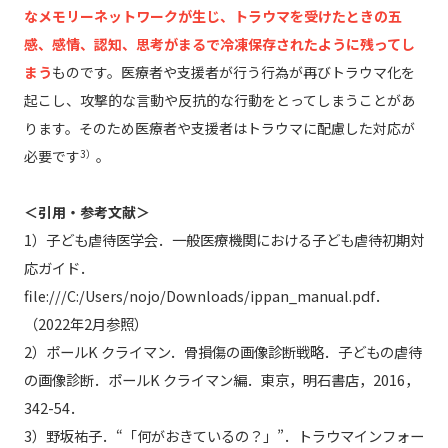
なメモリーネットワークが生じ、トラウマを受けたときの五
感、感情、認知、思考がまるで冷凍保存されたように残ってし
まう
ものです。医療者や支援者が行う行為が再びトラウマ化を
起こし、攻撃的な言動や反抗的な行動をとってしまうことがあ
ります。そのため医療者や支援者はトラウマに配慮した対応が
必要です
3）
。
＜引用・参考文献＞
1）子ども虐待医学会．一般医療機関における子ども虐待初期対
応ガイド．
file:///C:/Users/nojo/Downloads/ippan_manual.pdf．
（2022年2月参照）
2）ポールK クライマン．骨損傷の画像診断戦略．子どもの虐待
の画像診断．ポールK クライマン編．東京，明石書店，2016，
342-54．
3）野坂祐子．“「何がおきているの？」”．トラウマインフォー