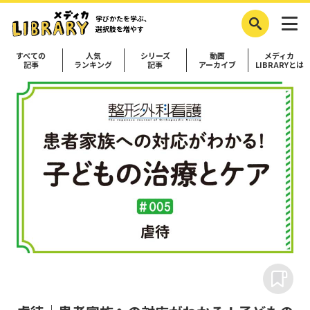
学びかたを学ぶ、
選択肢を増やす
すべての
人気
シリーズ
動画
メディカ
記事
ランキング
記事
アーカイブ
LIBRARYとは