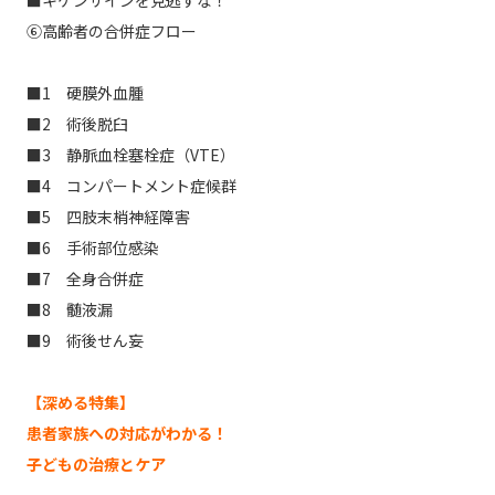
■キケンサインを見逃すな！
⑥高齢者の合併症フロー
■1 硬膜外血腫
■2 術後脱臼
■3 静脈血栓塞栓症（VTE）
■4 コンパートメント症候群
■5 四肢末梢神経障害
■6 手術部位感染
■7 全身合併症
■8 髄液漏
■9 術後せん妄
【深める特集】
患者家族への対応がわかる！
子どもの治療とケア