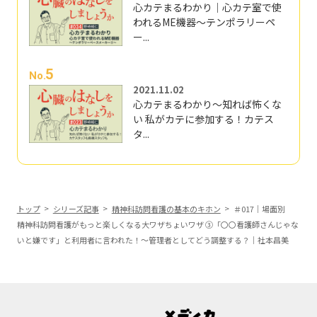
心カテまるわかり｜心カテ室で使
われるME機器～テンポラリーペ
ー...
5
No.
2021.11.02
心カテまるわかり～知れば怖くな
い 私がカテに参加する！カテス
タ...
トップ
シリーズ記事
精神科訪問看護の基本のキホン
＃017｜場面別
精神科訪問看護がもっと楽しくなる大ワザちょいワザ ③「〇〇看護師さんじゃな
いと嫌です」と利用者に言われた！～管理者としてどう調整する？｜社本昌美