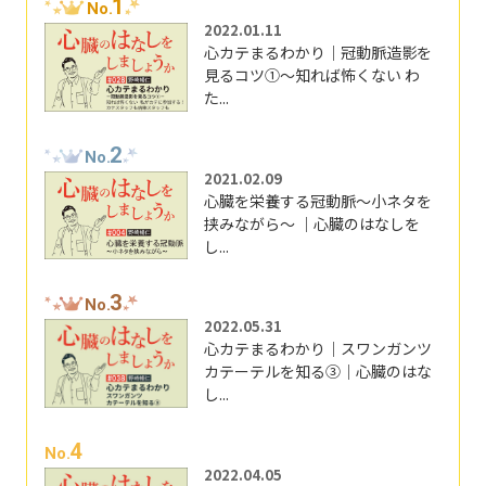
1
No.
2022.01.11
心カテまるわかり｜冠動脈造影を
見るコツ①～知れば怖くない わ
た...
2
No.
2021.02.09
心臓を栄養する冠動脈～小ネタを
挟みながら～ ｜心臓のはなしを
し...
3
No.
2022.05.31
心カテまるわかり｜スワンガンツ
カテーテルを知る③｜心臓のはな
し...
4
No.
2022.04.05