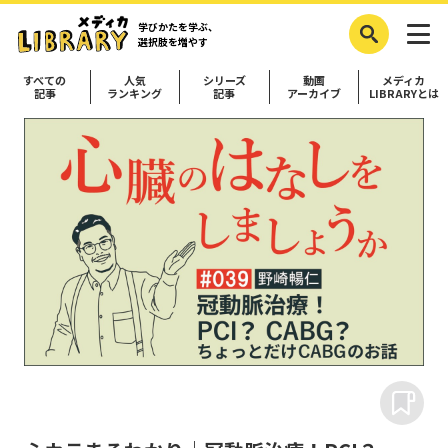
学びかたを学ぶ、
選択肢を増やす
すべての
人気
シリーズ
動画
メディカ
記事
ランキング
記事
アーカイブ
LIBRARYとは