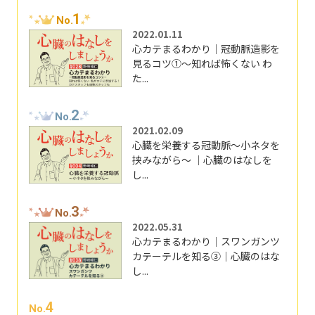
1
No.
2022.01.11
心カテまるわかり｜冠動脈造影を
見るコツ①～知れば怖くない わ
た...
2
No.
2021.02.09
心臓を栄養する冠動脈～小ネタを
挟みながら～ ｜心臓のはなしを
し...
3
No.
2022.05.31
心カテまるわかり｜スワンガンツ
カテーテルを知る③｜心臓のはな
し...
4
No.