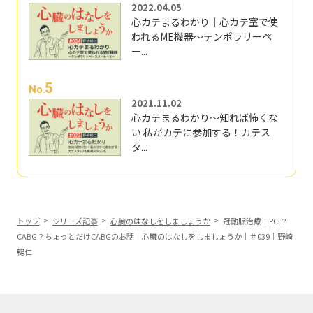
2022.04.05
心カテまるわかり｜心カテ室で使
われるME機器～テンポラリーペ
ー...
5
No.
2021.11.02
心カテまるわかり～知れば怖くな
い 私がカテに参加する！カテス
タ...
トップ
シリーズ記事
心臓のはなしをしましょうか
冠動脈治療！PCI？
CABG？ちょっとだけCABGのお話｜心臓のはなしをしましょうか｜＃039｜野崎
暢仁