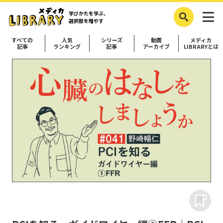
学びかたを学ぶ、
選択肢を増やす
すべての
人気
シリーズ
動画
メディカ
記事
ランキング
記事
アーカイブ
LIBRARYとは