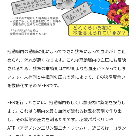
冠動脈内の動脈硬化によってできた狭窄によって血流がせき止
められ、流れが悪くなります。これは冠動脈内の血圧にも反映
されるため、狭窄の末梢側は中枢側よりも血圧が下がってしま
います。末梢側と中枢側の圧力の差によって、その狭窄度合い
を数値化するのがFFRです。
FFRを行うときには、冠動脈内もしくは静脈内に薬剤を投与し
ます。これは心筋内を最も血流が流れる状況を薬剤で作り出
し、その状態の圧力を測るためです。塩酸パパベリンや
ATP（アデノシン三リン酸二ナトリウム）、近ごろはニコラン