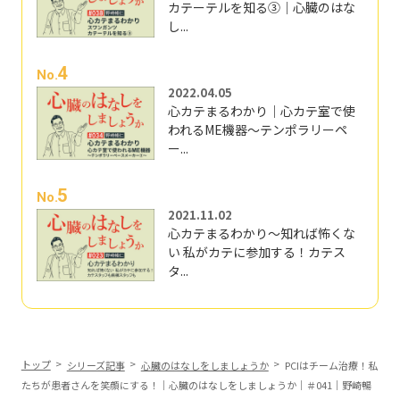
カテーテルを知る③｜心臓のはな
し...
4
No.
2022.04.05
心カテまるわかり｜心カテ室で使
われるME機器～テンポラリーペ
ー...
5
No.
2021.11.02
心カテまるわかり～知れば怖くな
い 私がカテに参加する！カテス
タ...
トップ
シリーズ記事
心臓のはなしをしましょうか
PCIはチーム治療！私
たちが患者さんを笑顔にする！｜心臓のはなしをしましょうか｜＃041｜野崎暢