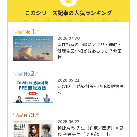
このシリーズ記事の人気ランキング
1
No.
2026.07.30
女性特有の不調にアプリ・運動・
健康食品…根拠はあるのか？非薬
物...
2
No.
2020.05.21
COVID-19感染対策～PPE着脱方法
～
3
No.
2026.06.23
朝比奈 秋 先生（作家／医師）×島
袋 全優 先生（漫画家） 特...