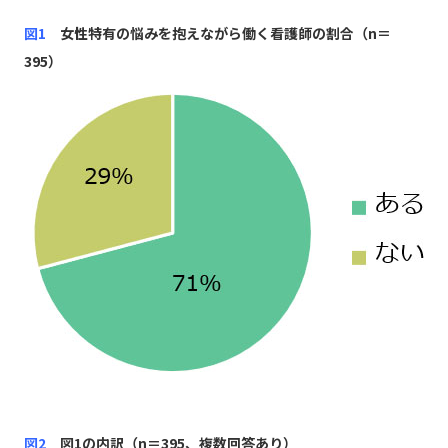
図1
女性特有の悩みを抱えながら働く看護師の割合（n＝
395）
図2
図1の内訳（n＝395、複数回答あり）