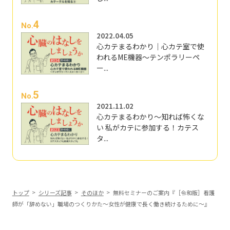
4
No.
2022.04.05
心カテまるわかり｜心カテ室で使
われるME機器～テンポラリーペ
ー...
5
No.
2021.11.02
心カテまるわかり～知れば怖くな
い 私がカテに参加する！カテス
タ...
トップ
シリーズ記事
そのほか
無料セミナーのご案内『［令和版］看護
師が「辞めない」職場のつくりかた～女性が健康で長く働き続けるために～』