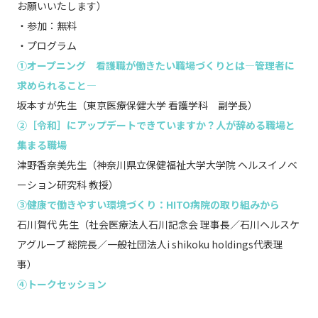
お願いいたします）
・参加：無料
・プログラム
①オープニング 看護職が働きたい職場づくりとは―管理者に
求められること―
坂本すが先生（東京医療保健大学 看護学科 副学長）
②［令和］にアップデートできていますか？人が辞める職場と
集まる職場
津野香奈美先生（神奈川県立保健福祉大学大学院 ヘルスイノベ
ーション研究科 教授）
③健康で働きやすい環境づくり：HITO病院の取り組みから
石川賀代 先生（社会医療法人石川記念会 理事長／石川ヘルスケ
アグループ 総院長／一般社団法人i shikoku holdings代表理
事）
④トークセッション