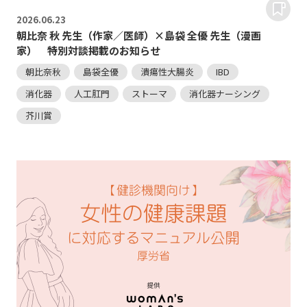
2026.
06.23
朝比奈 秋 先生（作家／医師）×島袋 全優 先生（漫画
家） 特別対談掲載のお知らせ
朝比奈秋
島袋全優
潰瘍性大腸炎
IBD
消化器
人工肛門
ストーマ
消化器ナーシング
芥川賞