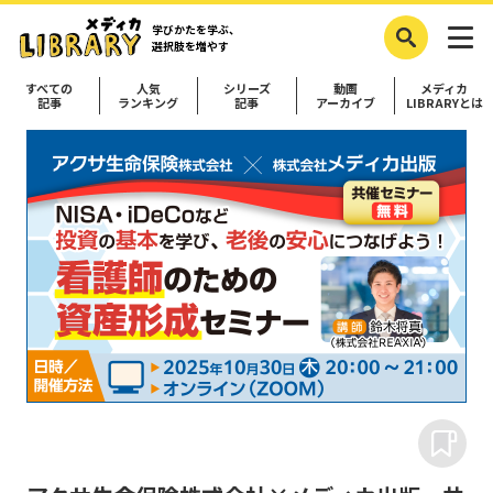
学びかたを学ぶ、
選択肢を増やす
すべての
人気
シリーズ
動画
メディカ
記事
ランキング
記事
アーカイブ
LIBRARYとは