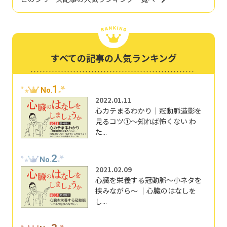
すべての記事の人気ランキング
1
No.
2022.01.11
心カテまるわかり｜冠動脈造影を
見るコツ①～知れば怖くない わ
た...
2
No.
2021.02.09
心臓を栄養する冠動脈～小ネタを
挟みながら～ ｜心臓のはなしを
し...