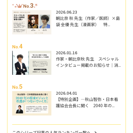
3
No.
2026.06.23
朝比奈 秋 先生（作家／医師）×島
袋 全優 先生（漫画家） 特...
4
No.
2026.01.16
作家・朝比奈秋 先生 スペシャル
インタビュー掲載のお知らせ｜消...
5
No.
2026.04.01
【特別企画】―秋山智弥・日本看
護協会会長に聞く 2040 年の...
このシリーズ記事の人気ランキング一覧へ